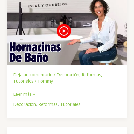
Deja un comentario
/
Decoración
,
Reformas
,
Tutoriales
/
Tommy
Hornacinas
Leer más »
de
Decoración
,
Reformas
,
Tutoriales
ducha:
Trucos,
estilos
y