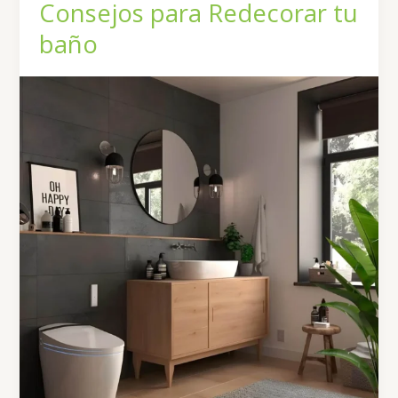
consejos
Consejos para Redecorar tu
(video)
baño