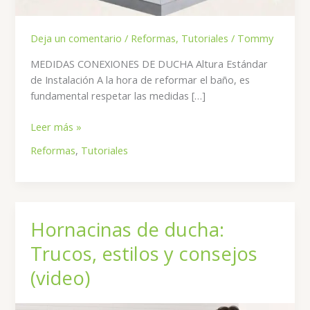
Deja un comentario
/
Reformas
,
Tutoriales
/
Tommy
MEDIDAS CONEXIONES DE DUCHA ​Altura Estándar
de Instalación ​A la hora de reformar el baño, es
fundamental respetar las medidas […]
Estas
Leer más »
son
Reformas
,
Tutoriales
las
Medidas
Estándar
para
los
Hornacinas de ducha:
Elementos
Trucos, estilos y consejos
de
una
(video)
Ducha