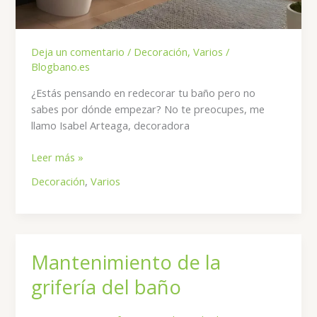
Deja un comentario
/
Decoración
,
Varios
/
Blogbano.es
¿Estás pensando en redecorar tu baño pero no
sabes por dónde empezar? No te preocupes, me
llamo Isabel Arteaga, decoradora
Consejos
Leer más »
para
Decoración
,
Varios
Redecorar
tu
baño
Mantenimiento de la
grifería del baño