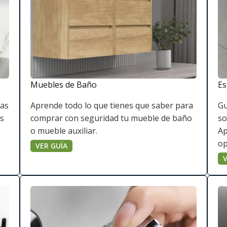
Muebles de Baño
Es
tas
Aprende todo lo que tienes que saber para
Gu
s
comprar con seguridad tu mueble de baño
so
o mueble auxiliar.
Ap
op
VER GUÍA
V