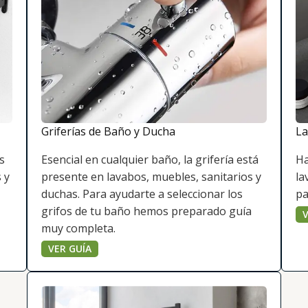
Griferías de Baño y Ducha
La
s
Esencial en cualquier baño, la grifería está
Ha
 y
presente en lavabos, muebles, sanitarios y
la
duchas. Para ayudarte a seleccionar los
pa
grifos de tu baño hemos preparado guía
V
muy completa.
VER GUÍA