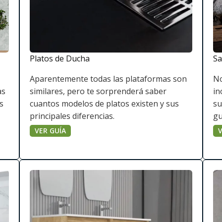
Platos de Ducha
Sa
Aparentemente todas las plataformas son
No
as
similares, pero te sorprenderá saber
in
s
cuantos modelos de platos existen y sus
su
principales diferencias.
gu
VER GUÍA
V