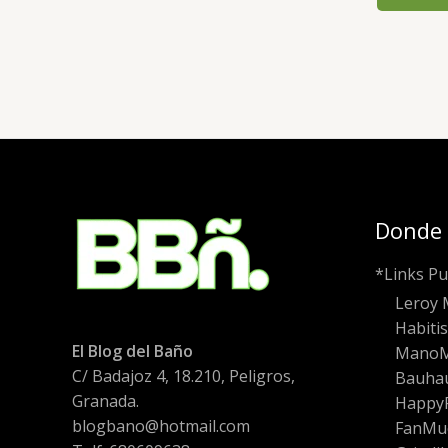
Donde
*Links Pu
Leroy 
Habiti
El Blog del Baño
Mano
C/ Badajoz 4, 18.210, Peligros,
Bauha
Granada.
HappyF
blogbano@hotmail.com
FanMu