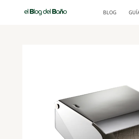
Ir
al
BLOG
GUÍ
contenido