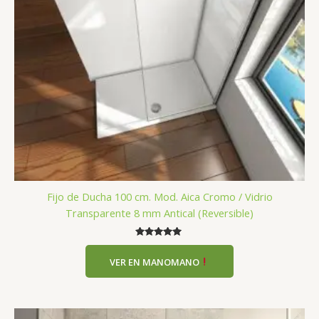
Fijo de Ducha 100 cm. Mod. Aica Cromo / Vidrio
Transparente 8 mm Antical (Reversible)
Valorado
con
VER EN MANOMANO
5.00
de 5