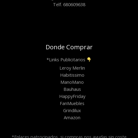
Telf. 680609638
Donde Comprar
*Links Publicitarios
Leroy Merlin
Habitissimo
ManoMano
Bauhaus
HappyFriday
FanMuebles
Grindilux
Amazon
*Enlaces patrocinados, si compras nos ayudas sin coste