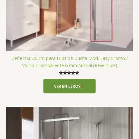
Deflector 30 cm para Fijos de Ducha Mod. Easy Cromo /
Vidrio Transparente 6 mm Antical (Reversible)
Valorado
con
VER EN LEROY
5.00
de 5