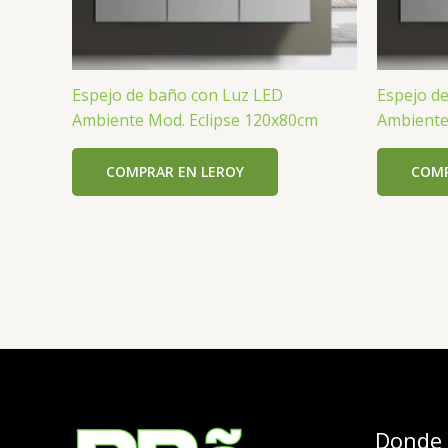
Espejo de baño con Luz LED
Espejo d
Ambiente Mod. Eclipse 120x80cm
Ambiente
COMPRAR EN LEROY
COMP
Donde