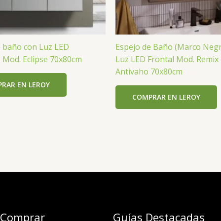
e baño con Luz LED
Espejo de Baño (Marco Negr
 Mod. Eclipse 70x80cm
Luz LED Frontal Mod. Remix
Antivaho 70x80cm
RAR EN LEROY
COMPRAR EN LEROY
 Comprar
Guías Destacadas