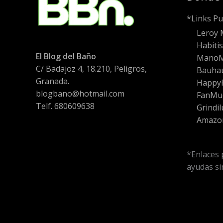
*Links Pu
Leroy 
Habiti
El Blog del Baño
Mano
C/ Badajoz 4, 18.210, Peligros,
Bauha
Granada.
HappyF
blogbano@hotmail.com
FanMu
Telf. 680609638
Grindil
Amazo
*Enlaces 
ayudas sin