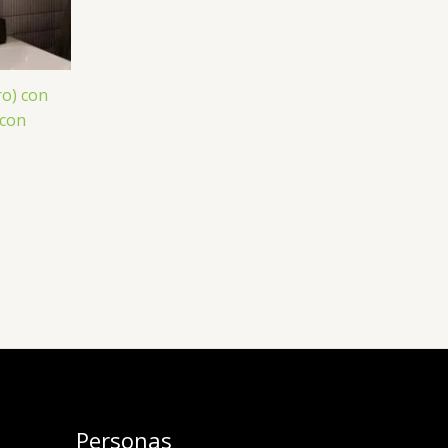
o) con
 con
Personas