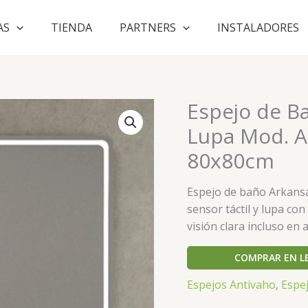
AS
TIENDA
PARTNERS
INSTALADORES
Espejo de B
Lupa Mod. A
80x80cm
Espejo de baño Arkansa
sensor táctil y lupa co
visión clara incluso e
COMPRAR EN L
Espejos Antivaho
,
Espe