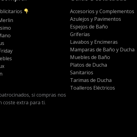
blicitarios
Accesorios y Complementos
Azulejos y Pavimentos
Merlin
Espejos de Baño
ssimo
Griferías
Mano
Lavabos y Encimeras
us
Mamparas de Baño y Ducha
riday
Muebles de Baño
ebles
Platos de Ducha
ux
Sanitarios
n
Tarimas de Ducha
Toalleros Eléctricos
patrocinados, si compras nos
 coste extra para ti.