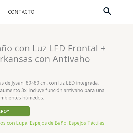
Buscar
CONTACTO
año con Luz LED Frontal +
rkansas con Antivaho
s de Jysan, 80×80 cm, con luz LED integrada,
n aumento 3x. Incluye función antivaho para una
n ambientes húmedos.
EROY
jos con Lupa
,
Espejos de Baño
,
Espejos Táctiles