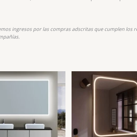
nemos ingresos por las compras adscritas que cumplen los re
mpañías.