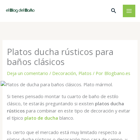
Ir
Buscar
al
contenido
Platos ducha rústicos para
baños clásicos
Deja un comentario
/
Decoración
,
Platos
/ Por
Blogbano.es
Si tienes pensado montar tu cuarto de baño de estilo
clásico, te estarás preguntando si existen
platos ducha
rústicos
para combinar en este tipo de decoración y evitar
el típico
plato de ducha
blanco.
Es cierto que el mercado está muy limitado respecto a
platos ducha rústicos o decoración tipo casa de campo, y