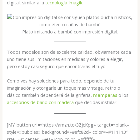
digital, similar a la
tecnología Imagik
.
Plato imitando a bambú con impresión digital.
Todos modelos son de excelente calidad, obviamente cada
uno tiene sus limitaciones en medidas y colores a elegir,
pero estoy casi seguro que encontrarás el tuyo.
Como ves hay soluciones para todo, depende de tu
imaginación y otorgarle un toque mas vintage, retro o
clásico también dependerá de la grifería,
mamparas
o los
accesorios de baño con madera
que decidas instalar.
[MY_button url=»https://amzn.to/3ZjcKpg» target=»blank»
style=»bubbles» background=»#efc82d» color=»#111113″
size=»3″ center=»yes» icon_color=»#ffffff»