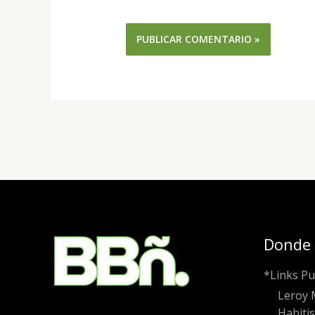
Donde
*Links Pu
Leroy 
Habiti