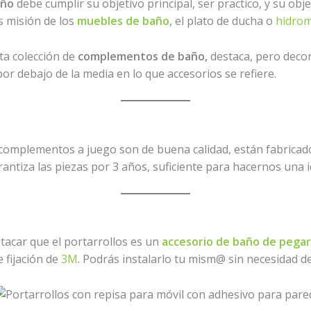
año
debe cumplir su objetivo principal, ser practico, y su ob
s misión de los
muebles de baño
, el plato de ducha o
hidrom
ta colección de
complementos de baño,
destaca, pero deco
or debajo de la media en lo que accesorios se refiere.
s complementos a juego son de buena calidad, están fabric
ntiza las piezas por 3 años, suficiente para hacernos una id
stacar que el portarrollos es un
accesorio de baño de pegar
e fijación de
3M
. Podrás instalarlo tu mism@ sin necesidad de