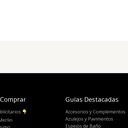
 Comprar
Guías Destacadas
blicitarios
Accesorios y Complementos
Azulejos y Pavimentos
Merlin
Espejos de Baño
ssimo