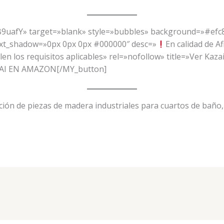
B9uafY» target=»blank» style=»bubbles» background=»#efc
text_shadow=»0px 0px 0px #000000″ desc=»
En calidad de A
en los requisitos aplicables» rel=»nofollow» title=»Ver Kaz
AI EN AMAZON[/MY_button]
ción de piezas de madera industriales para cuartos de baño,