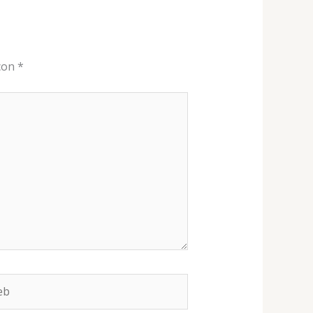
 con
*
b