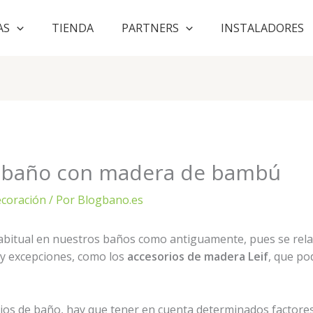
AS
TIENDA
PARTNERS
INSTALADORES
de baño con madera de bambú
coración
/ Por
Blogbano.es
habitual en nuestros baños como antiguamente, pues se rela
ay excepciones, como los
accesorios de madera Leif
, que po
ios de baño, hay que tener en cuenta determinados factores 