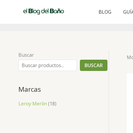
Ir
al
BLOG
GUÍ
contenido
Buscar
Mo
BUSCAR
Marcas
Leroy Merlin
(18)