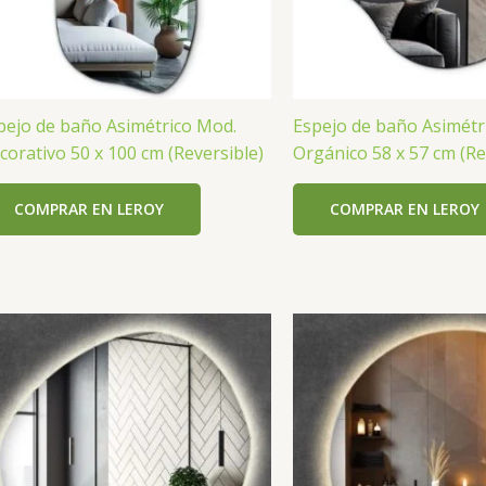
pejo de baño Asimétrico Mod.
Espejo de baño Asimétr
corativo 50 x 100 cm (Reversible)
Orgánico 58 x 57 cm (Re
COMPRAR EN LEROY
COMPRAR EN LEROY