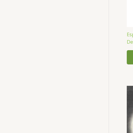
Es
De