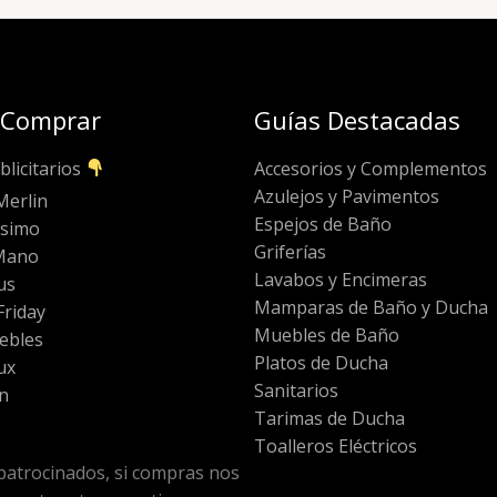
 Comprar
Guías Destacadas
blicitarios
Accesorios y Complementos
Azulejos y Pavimentos
Merlin
Espejos de Baño
ssimo
Griferías
Mano
Lavabos y Encimeras
us
Mamparas de Baño y Ducha
riday
Muebles de Baño
ebles
Platos de Ducha
ux
Sanitarios
n
Tarimas de Ducha
Toalleros Eléctricos
patrocinados, si compras nos