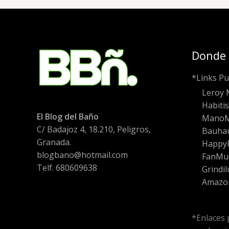
Donde
*Links Pu
Leroy 
Habiti
El Blog del Baño
Mano
C/ Badajoz 4, 18.210, Peligros,
Bauha
Granada.
HappyF
blogbano@hotmail.com
FanMu
Telf. 680609638
Grindil
Amazo
*Enlaces 