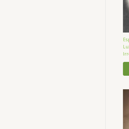
Es
Lu
Ir