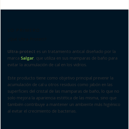
LO PRIMERO
¿Qué Ultra-Protect?
Ultra-protect
es un tratamiento antical diseñado por la
marca
Salgar
, que utiliza en sus mamparas de baño para
evitar la acumulación de cal en los vidrios.
Este producto tiene como objetivo principal prevenir la
acumulación de cal u otros residuos como jabón en las
superficies del cristal de las mamparas de baño, lo que no
solo mejora la apariencia estética de las misma, sino que
también contribuye a mantener un ambiente más higiénico
al evitar el crecimiento de bacterias.