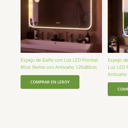
Espejo de Baño con Luz LED Frontal
Espejo d
Mod. Remix con Antivaho 120x80cm
Luz LED 
Antivaho
COMPRAR EN LEROY
COMP