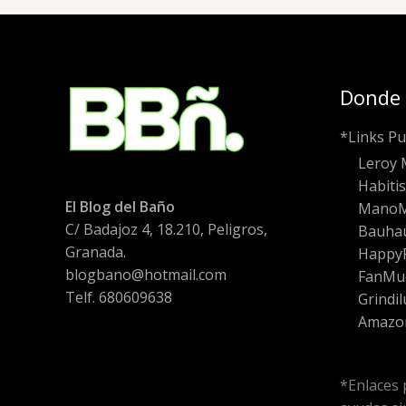
Donde
*Links Pu
Leroy 
Habiti
El Blog del Baño
Mano
C/ Badajoz 4, 18.210, Peligros,
Bauha
Granada.
HappyF
blogbano@hotmail.com
FanMu
Telf. 680609638
Grindil
Amazo
*Enlaces 