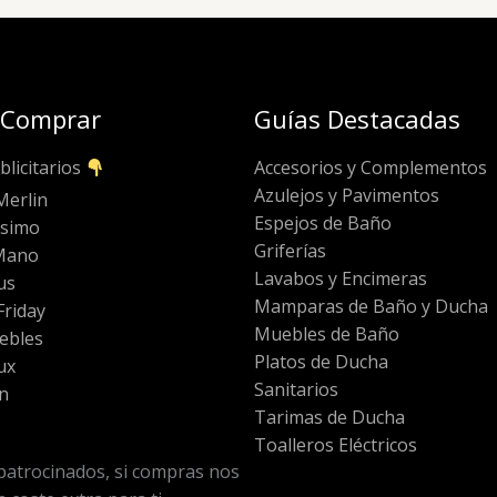
 Comprar
Guías Destacadas
blicitarios
Accesorios y Complementos
Azulejos y Pavimentos
Merlin
Espejos de Baño
ssimo
Griferías
Mano
Lavabos y Encimeras
us
Mamparas de Baño y Ducha
riday
Muebles de Baño
ebles
Platos de Ducha
ux
Sanitarios
n
Tarimas de Ducha
Toalleros Eléctricos
patrocinados, si compras nos