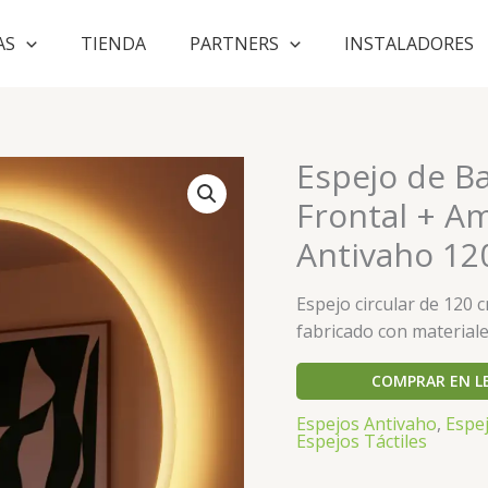
AS
TIENDA
PARTNERS
INSTALADORES
Espejo de B
Frontal + A
Antivaho 1
Espejo circular de 120 c
fabricado con materiale
COMPRAR EN L
Espejos Antivaho
,
Espej
Espejos Táctiles