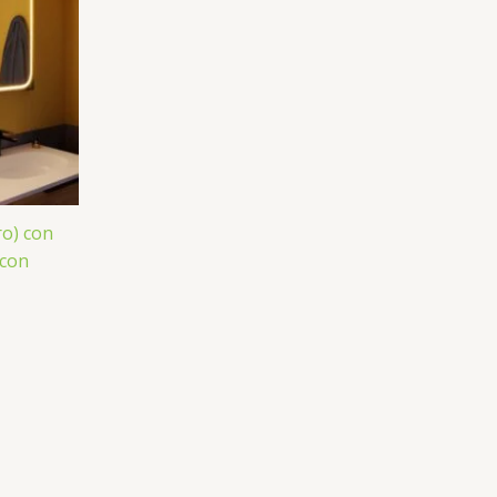
o) con
 con