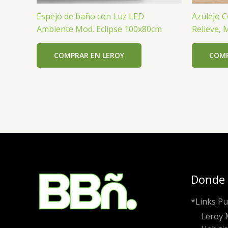
Espejo de baño con Luz LED
Azulejo 
Ambiente Mod. Eclipse 100x80cm
Relieve, 
COMPRAR EN LEROY
COMP
Donde
*Links Pu
Leroy 