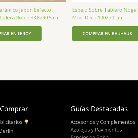
Cerámico Japon Eefecto
Espejo Sobre Tablero Nogal
Madera Roble 33.8×90.5 cm
Mod. Deco 100×70 cm
RAR EN LEROY
COMPRAR EN BAUHAUS
 Comprar
Guías Destacadas
blicitarios
Accesorios y Complementos
Azulejos y Pavimentos
Merlin
Espejos de Baño