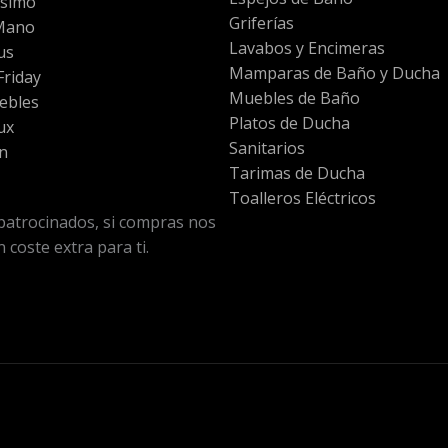
ssimo
Griferías
Mano
Lavabos y Encimeras
us
Mamparas de Baño y Ducha
riday
Muebles de Baño
ebles
Platos de Ducha
ux
Sanitarios
n
Tarimas de Ducha
Toalleros Eléctricos
patrocinados, si compras nos
 coste extra para ti.