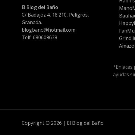
Habiti
El Blog del Baño
Mano
C/ Badajoz 4, 18.210, Peligros,
Bauha
Granada.
HappyF
blogbano@hotmail.com
FanMu
Telf. 680609638
Grindil
Amazo
*Enlaces 
ayudas sin
Copyright © 2026 | El Blog del Baño