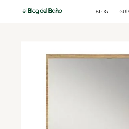
Ir
al
BLOG
GUÍ
contenido