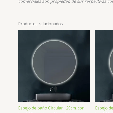
comerciales son propiedad de sus respectivas co
Productos relacionados
Espejo de baño Circular 120cm. con
Espejo de