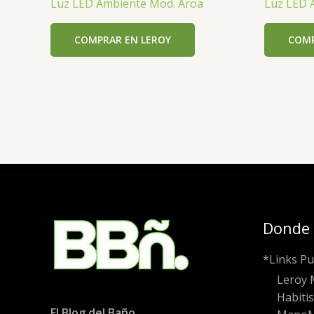
Luz LED Ambiente Mod. Aroa
Luz LED 
COMPRAR EN LEROY
COMP
Donde
*Links Pu
Leroy 
Habiti
El Blog del Baño