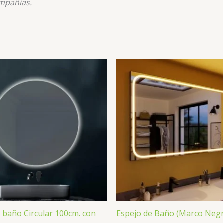
mpañías.
 baño Circular 100cm. con
Espejo de Baño (Marco Negr