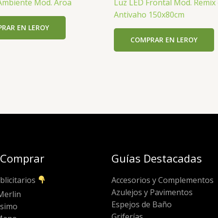
Ambiente Mod. Aroa
Luz LED Frontal Mod. Remix
Antivaho 150x80cm
RAR EN LEROY
COMPRAR EN LEROY
 Comprar
Guías Destacadas
blicitarios
Accesorios y Complementos
Azulejos y Pavimentos
Merlin
Espejos de Baño
ssimo
Griferías