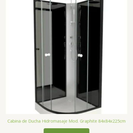
Cabina de Ducha Hidromasaje Mod. Graphite 84x84x225cm