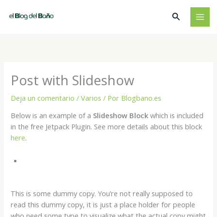
Ir
Buscar
al
contenido
Post with Slideshow
Deja un comentario
/
Varios
/ Por
Blogbano.es
Below is an example of a
Slideshow Block
which is included
in the free Jetpack Plugin. See more details about this block
here
.
This is some dummy copy. You’re not really supposed to
read this dummy copy, it is just a place holder for people
who need some type to visualize what the actual copy might