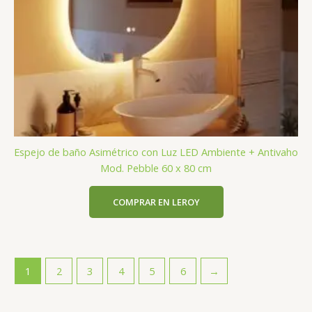
Espejo de baño Asimétrico con Luz LED Ambiente + Antivaho
Mod. Pebble 60 x 80 cm
COMPRAR EN LEROY
1
2
3
4
5
6
→