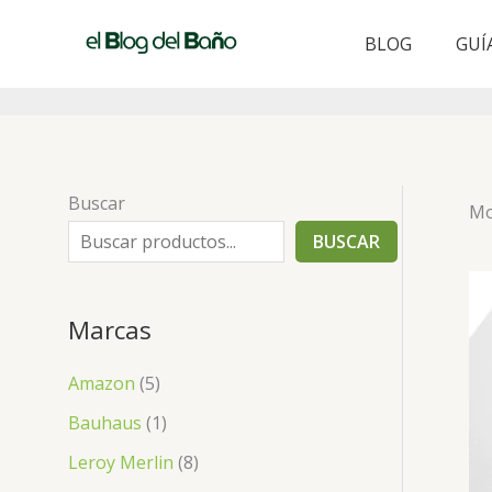
Ir
al
BLOG
GUÍ
contenido
Buscar
Mo
BUSCAR
Marcas
Amazon
(5)
Bauhaus
(1)
Leroy Merlin
(8)