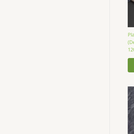
Pl
(D
12