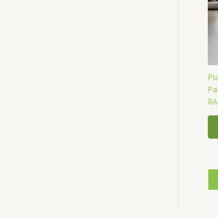
Pl
Pa
RA