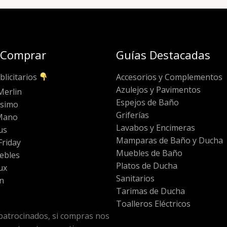
 Comprar
Guías Destacadas
blicitarios
Accesorios y Complementos
Azulejos y Pavimentos
Merlin
Espejos de Baño
ssimo
Griferías
Mano
Lavabos y Encimeras
us
Mamparas de Baño y Ducha
riday
Muebles de Baño
ebles
Platos de Ducha
ux
Sanitarios
n
Tarimas de Ducha
Toalleros Eléctricos
patrocinados, si compras nos