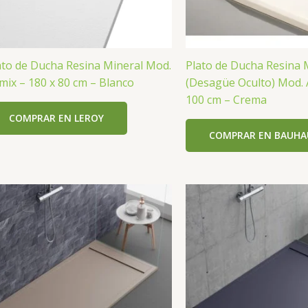
ato de Ducha Resina Mineral Mod.
Plato de Ducha Resina 
mix – 180 x 80 cm – Blanco
(Desagüe Oculto) Mod. A
100 cm – Crema
COMPRAR EN LEROY
COMPRAR EN BAUHA