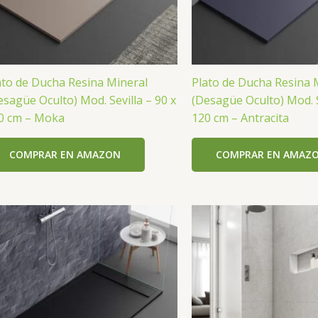
ato de Ducha Resina Mineral
Plato de Ducha Resina 
esagüe Oculto) Mod. Sevilla – 90 x
(Desagüe Oculto) Mod. S
0 cm – Moka
120 cm – Antracita
COMPRAR EN AMAZON
COMPRAR EN AMAZ