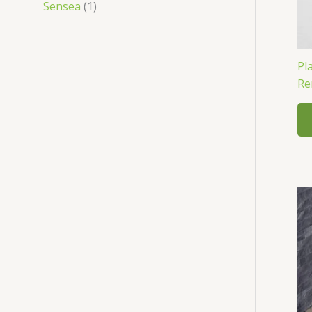
Sensea
(1)
Pl
Re