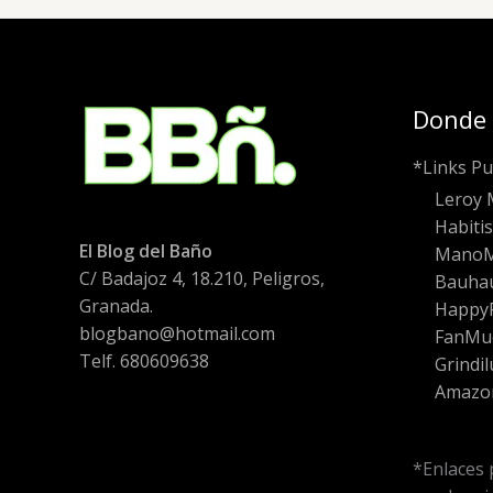
Donde
*Links Pu
Leroy 
Habiti
El Blog del Baño
Mano
C/ Badajoz 4, 18.210, Peligros,
Bauha
Granada.
HappyF
blogbano@hotmail.com
FanMu
Telf. 680609638
Grindil
Amazo
*Enlaces 