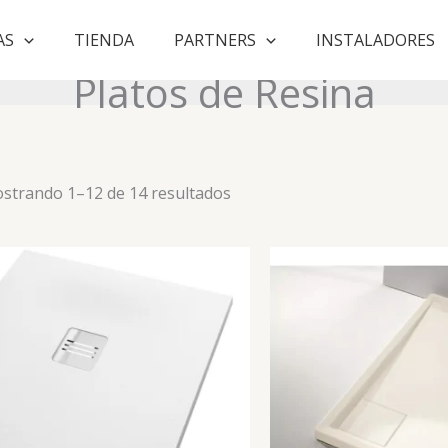
AS
TIENDA
PARTNERS
INSTALADORES
Platos de Resina
Ordenado
strando 1–12 de 14 resultados
por
puntuación
media