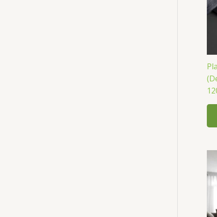
Pl
(D
12