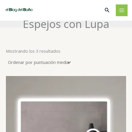
Ir
Buscar
al
contenido
Espejos con Lupa
Ordenado
Mostrando los 3 resultados
por
puntuación
media