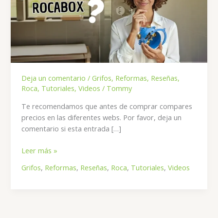
Deja un comentario
/
Grifos
,
Reformas
,
Reseñas
,
Roca
,
Tutoriales
,
Videos
/
Tommy
Te recomendamos que antes de comprar compares
precios en las diferentes webs. Por favor, deja un
comentario si esta entrada […]
Todo
Leer más »
sobre
Grifos
,
Reformas
,
Reseñas
,
Roca
,
Tutoriales
,
Videos
la
Caja
para
Grifos
Embutidos