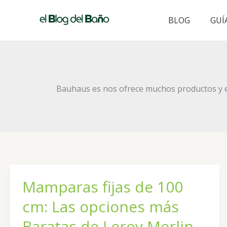
Ir
al
BLOG
GUÍ
contenido
Bauhaus es nos ofrece muchos productos y e
Mamparas fijas de 100
cm: Las opciones más
Baratas de Leroy Merlin,