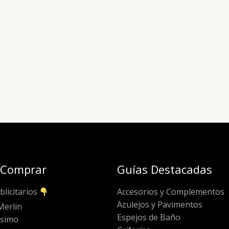
 Comprar
Guías Destacadas
blicitarios
Accesorios y Complementos
Azulejos y Pavimentos
Merlin
Espejos de Baño
ssimo