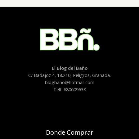
baño
en
IFEMA
El Blog del Baño
C/ Badajoz 4, 18.210, Peligros, Granada.
blogbano@hotmail.com
Telf. 680609638
Donde Comprar