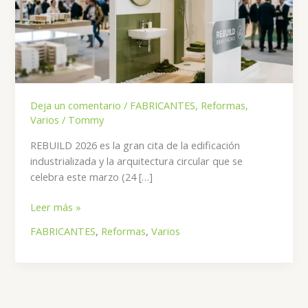
Deja un comentario
/
FABRICANTES
,
Reformas
,
Varios
/
Tommy
REBUILD 2026 es la gran cita de la edificación
industrializada y la arquitectura circular que se
celebra este marzo (24 […]
REBUILD
Leer más »
2026:
FABRICANTES
,
Reformas
,
Varios
El
futuro
del
cuarto
de