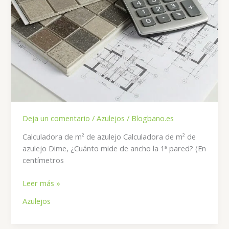
Deja un comentario
/
Azulejos
/
Blogbano.es
Calculadora de m² de azulejo Calculadora de m² de
azulejo Dime, ¿Cuánto mide de ancho la 1ª pared? (En
centímetros
Calculadora
Leer más »
de
Azulejos
Azulejos
Online