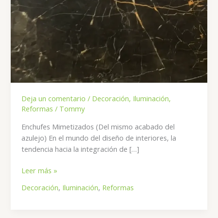
Deja un comentario
/
Decoración
,
Iluminación
,
Reformas
/
Tommy
Enchufes Mimetizados (Del mismo acabado del
azulejo) En el mundo del diseño de interiores, la
tendencia hacia la integración de […]
Enchufes
Leer más »
Mimetizados
Decoración
,
Iluminación
,
Reformas
(Del
mismo
acabado