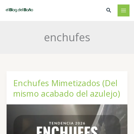
Ir
Buscar
al
contenido
enchufes
Enchufes Mimetizados (Del
mismo acabado del azulejo)