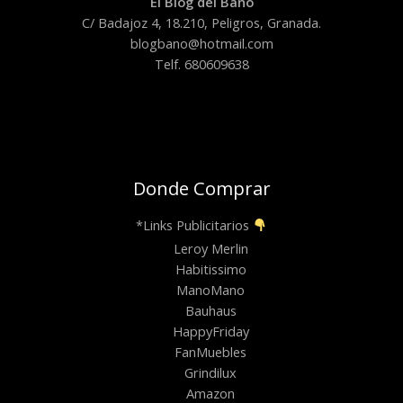
El Blog del Baño
C/ Badajoz 4, 18.210, Peligros, Granada.
blogbano@hotmail.com
Telf. 680609638
Donde Comprar
*Links Publicitarios
Leroy Merlin
Habitissimo
ManoMano
Bauhaus
HappyFriday
FanMuebles
Grindilux
Amazon