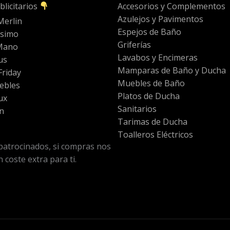
blicitarios
Accesorios y Complementos
Azulejos y Pavimentos
Merlin
Espejos de Baño
ssimo
Griferías
Mano
Lavabos y Encimeras
us
Mamparas de Baño y Ducha
riday
Muebles de Baño
ebles
Platos de Ducha
ux
Sanitarios
n
Tarimas de Ducha
Toalleros Eléctricos
patrocinados, si compras nos
 coste extra para ti.