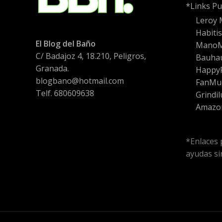
*Links Pu
Leroy 
Habiti
El Blog del Baño
Mano
C/ Badajoz 4, 18.210, Peligros,
Bauha
Granada.
HappyF
blogbano@hotmail.com
FanMu
Telf. 680609638
Grindil
Amazo
*Enlaces 
ayudas sin