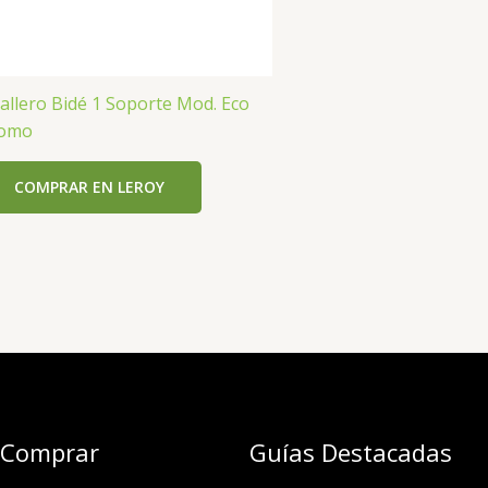
allero Bidé 1 Soporte Mod. Eco
omo
COMPRAR EN LEROY
 Comprar
Guías Destacadas