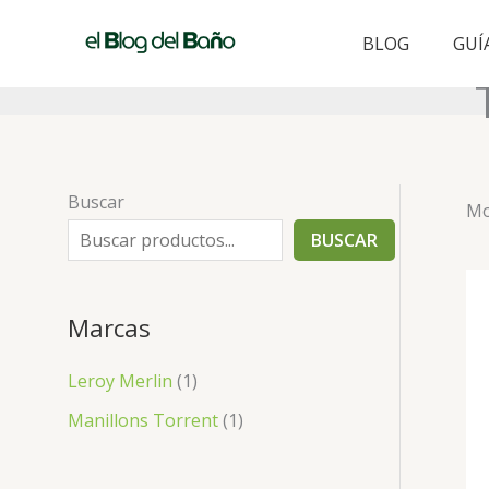
Ir
al
BLOG
GUÍ
contenido
Buscar
Mo
BUSCAR
Marcas
Leroy Merlin
(1)
Manillons Torrent
(1)