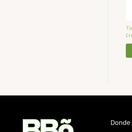
To
Cr
Donde