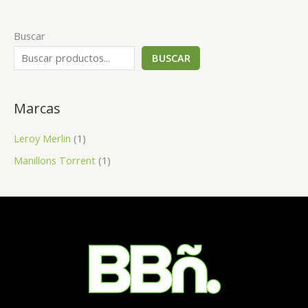
Buscar
BUSCAR
Marcas
Leroy Merlin
(1)
Manillons Torrent
(1)