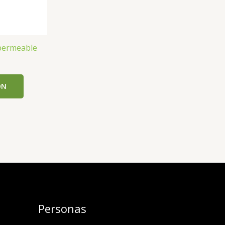
mpermeable
ON
Personas