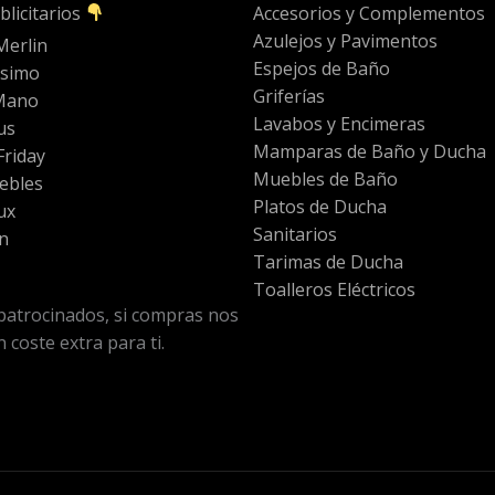
blicitarios
Accesorios y Complementos
Azulejos y Pavimentos
Merlin
Espejos de Baño
ssimo
Griferías
Mano
Lavabos y Encimeras
us
Mamparas de Baño y Ducha
riday
Muebles de Baño
ebles
Platos de Ducha
ux
Sanitarios
n
Tarimas de Ducha
Toalleros Eléctricos
patrocinados, si compras nos
 coste extra para ti.