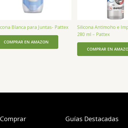
licona Blanca para Juntas- Pattex
Silicona Antimoho e I
280 ml – Pattex
COMPRAR EN AMAZON
COMPRAR EN AMAZ
 Comprar
Guías Destacadas