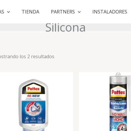
AS
TIENDA
PARTNERS
INSTALADORES
Silicona
Ordenado
strando los 2 resultados
por
puntuación
media