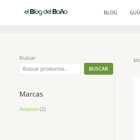
Ir
al
BLOG
GUÍ
contenido
Buscar
Mo
BUSCAR
Marcas
Amazon
(2)