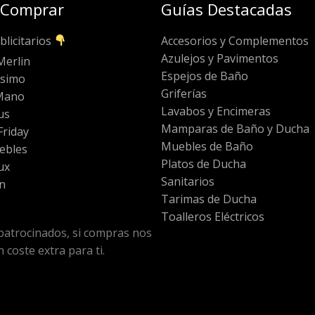
 Comprar
Guías Destacadas
blicitarios
Accesorios y Complementos
Azulejos y Pavimentos
Merlin
Espejos de Baño
ssimo
Griferías
Mano
Lavabos y Encimeras
us
Mamparas de Baño y Ducha
riday
Muebles de Baño
ebles
Platos de Ducha
ux
Sanitarios
n
Tarimas de Ducha
Toalleros Eléctricos
patrocinados, si compras nos
 coste extra para ti.