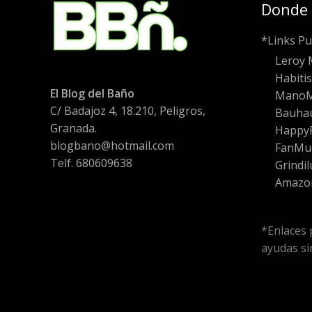
Donde
*Links Pu
Leroy 
Habiti
El Blog del Baño
Mano
C/ Badajoz 4, 18.210, Peligros,
Bauha
Granada.
HappyF
blogbano@hotmail.com
FanMu
Telf. 680609638
Grindil
Amazo
*Enlaces 
ayudas sin