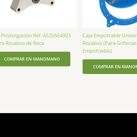
t Prolongación Ref. A525564303
Caja Empotrable Univer
ra Rocabox de Roca
Rocabox (Para Griferías
Empotradas)
COMPRAR EN MANOMANO
COMPRAR EN MAN