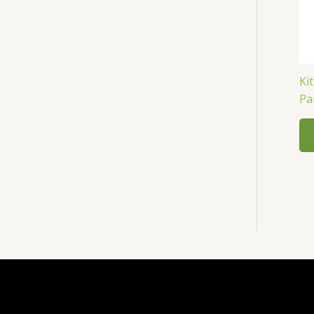
Ki
Pa