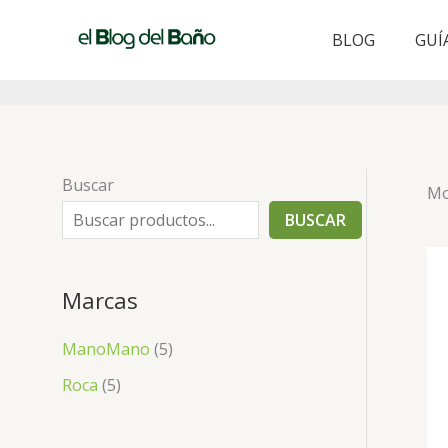
Ir
al
BLOG
GUÍ
contenido
Buscar
Mo
BUSCAR
Marcas
ManoMano
(5)
Roca
(5)