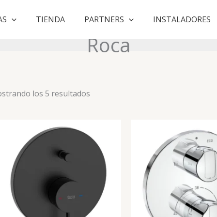
AS
TIENDA
PARTNERS
INSTALADORES
Roca
Ordenado
strando los 5 resultados
por
puntuación
media