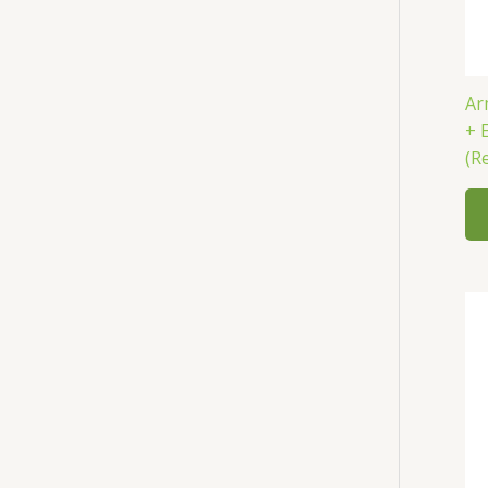
Ar
+ 
(R