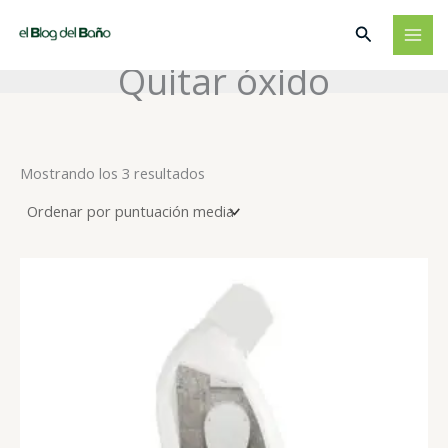
Ir
Buscar
al
contenido
Quitar óxido
Ordenado
Mostrando los 3 resultados
por
puntuación
media