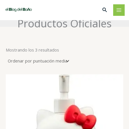
Ir
Buscar
al
contenido
Productos Oficiales
Ordenado
Mostrando los 3 resultados
por
puntuación
media