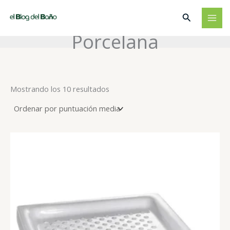
Ir
Buscar
al
contenido
Porcelana
Ordenado
Mostrando los 10 resultados
por
puntuación
media