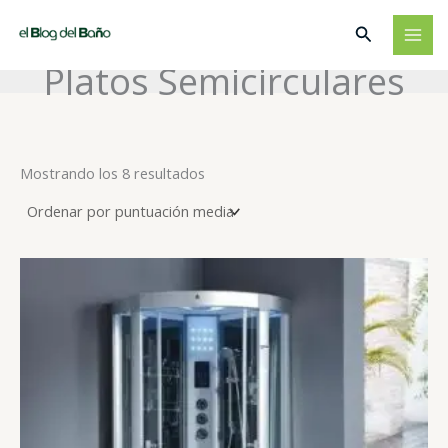
Ir
Buscar
al
contenido
Platos Semicirculares
Ordenado
Mostrando los 8 resultados
por
puntuación
media