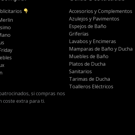
blicitarios
Accesorios y Complementos
Azulejos y Pavimentos
Merlin
Espejos de Baño
ssimo
Griferías
Mano
Lavabos y Encimeras
us
Mamparas de Baño y Ducha
riday
Muebles de Baño
ebles
Platos de Ducha
ux
Sanitarios
n
Tarimas de Ducha
Toalleros Eléctricos
patrocinados, si compras nos
 coste extra para ti.