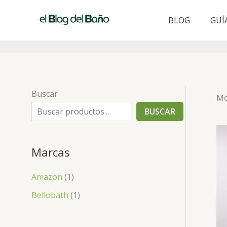
Ir
al
BLOG
GUÍ
contenido
Buscar
Mo
BUSCAR
Marcas
Amazon
(1)
Bellobath
(1)