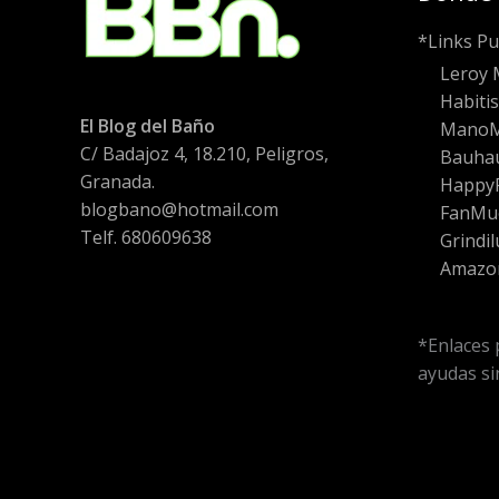
*Links Pu
Leroy 
Habiti
El Blog del Baño
Mano
C/ Badajoz 4, 18.210, Peligros,
Bauha
Granada.
HappyF
blogbano@hotmail.com
FanMu
Telf. 680609638
Grindil
Amazo
*Enlaces 
ayudas sin