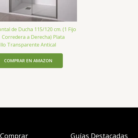
ontal de Ducha 115/120 cm. (1 Fijo
1 Corredera a Derecha) Plata
illo Transparente Antical
COMPRAR EN AMAZON
 Comprar
Guías Destacadas