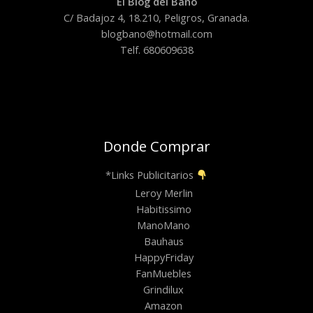
El Blog del Baño
C/ Badajoz 4, 18.210, Peligros, Granada.
blogbano@hotmail.com
Telf. 680609638
Donde Comprar
*Links Publicitarios
Leroy Merlin
Habitissimo
ManoMano
Bauhaus
HappyFriday
FanMuebles
Grindilux
Amazon