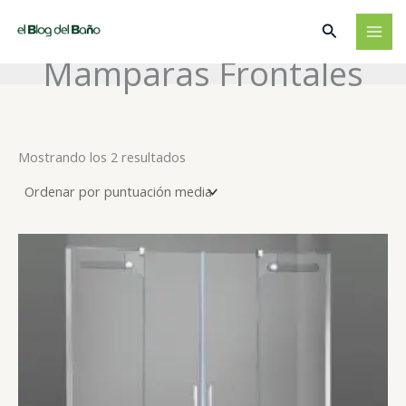
Ir
Buscar
al
contenido
Mamparas Frontales
Ordenado
Mostrando los 2 resultados
por
puntuación
media