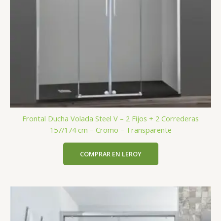
Frontal Ducha Volada Steel V – 2 Fijos + 2 Correderas
157/174 cm – Cromo – Transparente
COMPRAR EN LEROY