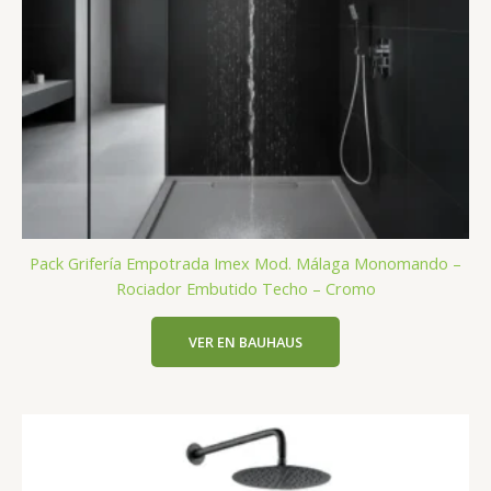
Pack Grifería Empotrada Imex Mod. Málaga Monomando –
Rociador Embutido Techo – Cromo
VER EN BAUHAUS