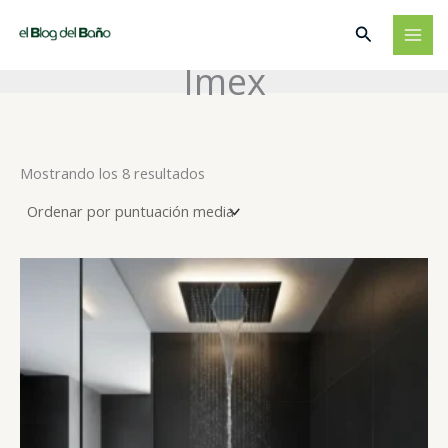
Ir
Buscar
al
contenido
Imex
Ordenado
Mostrando los 8 resultados
por
puntuación
media