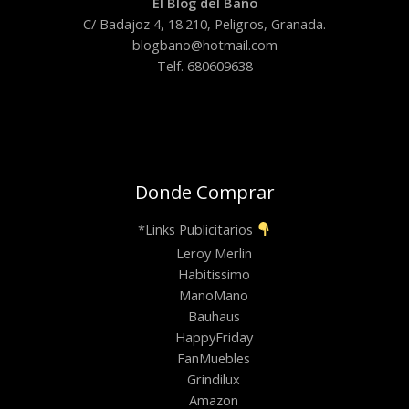
El Blog del Baño
C/ Badajoz 4, 18.210, Peligros, Granada.
blogbano@hotmail.com
Telf. 680609638
Donde Comprar
*Links Publicitarios
Leroy Merlin
Habitissimo
ManoMano
Bauhaus
HappyFriday
FanMuebles
Grindilux
Amazon