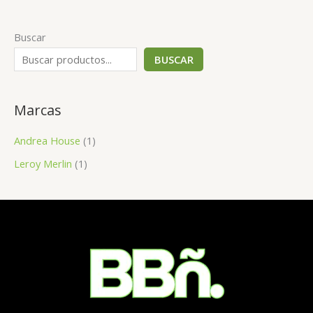
Buscar
BUSCAR
Marcas
Andrea House
(1)
Leroy Merlin
(1)