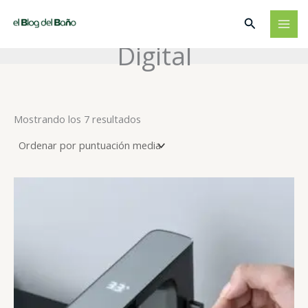
Ir
Buscar
al
contenido
Digital
Ordenado
Mostrando los 7 resultados
por
puntuación
media