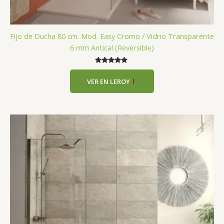
Fijo de Ducha 80 cm. Mod. Easy Cromo / Vidrio Transparente
6 mm Antical (Reversible)
Valorado
con
VER EN LEROY
5.00
de 5