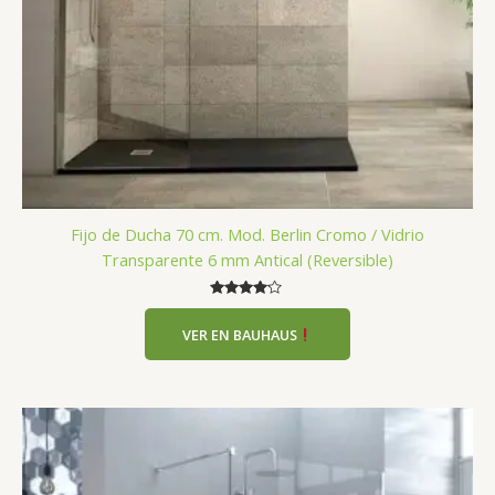
Fijo de Ducha 70 cm. Mod. Berlin Cromo / Vidrio
Transparente 6 mm Antical (Reversible)
Valorado
con
VER EN BAUHAUS
4.00
de 5