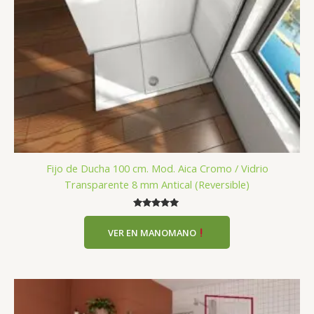
Fijo de Ducha 100 cm. Mod. Aica Cromo / Vidrio
Transparente 8 mm Antical (Reversible)
Valorado
con
VER EN MANOMANO
5.00
de 5