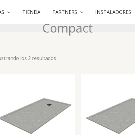
AS
TIENDA
PARTNERS
INSTALADORES
Compact
Ordenado
strando los 2 resultados
por
puntuación
media