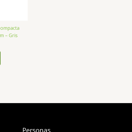
 Compacta
m – Gris
Personas