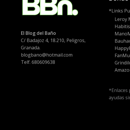
*Links Pu
Leroy 
Habiti
El Blog del Baño
Mano
C/ Badajoz 4, 18.210, Peligros,
Bauha
Granada.
HappyF
blogbano@hotmail.com
FanMu
Telf. 680609638
Grindil
Amazo
*Enlaces 
ayudas sin