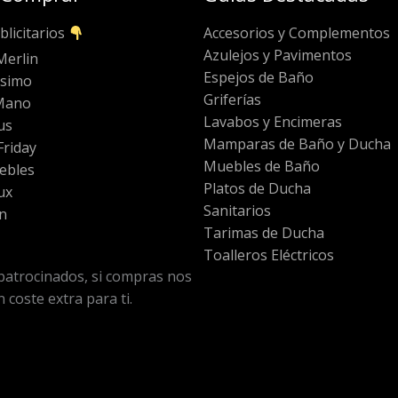
blicitarios
Accesorios y Complementos
Azulejos y Pavimentos
Merlin
Espejos de Baño
ssimo
Griferías
Mano
Lavabos y Encimeras
us
Mamparas de Baño y Ducha
riday
Muebles de Baño
ebles
Platos de Ducha
ux
Sanitarios
n
Tarimas de Ducha
Toalleros Eléctricos
patrocinados, si compras nos
 coste extra para ti.