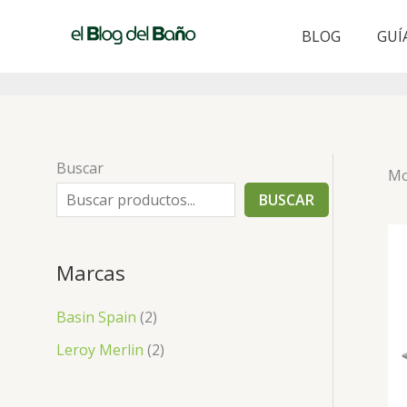
Ir
al
BLOG
GUÍ
contenido
Buscar
Mo
BUSCAR
Marcas
Basin Spain
(2)
Leroy Merlin
(2)