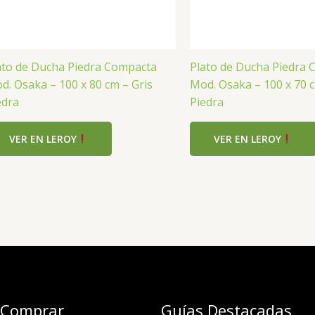
ato de Ducha Piedra Compacta
Plato de Ducha Piedra
d. Osaka – 100 x 80 cm – Gris
Mod. Osaka – 100 x 70 c
edra
Piedra
VER EN LEROY
VER EN LEROY
 Comprar
Guías Destacadas