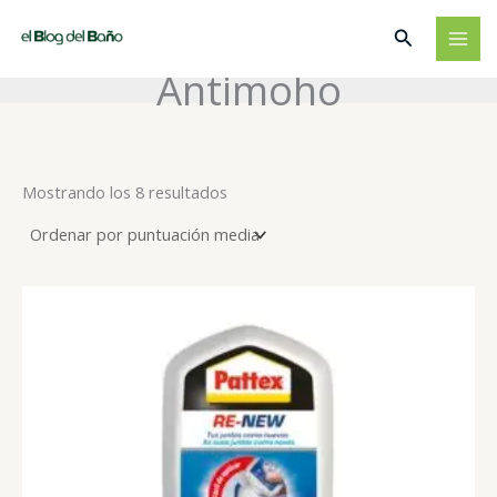
Ir
Buscar
al
contenido
Antimoho
Ordenado
Mostrando los 8 resultados
por
puntuación
media