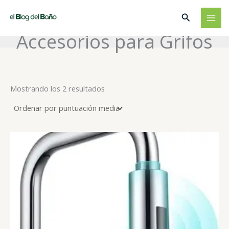
Ir
Buscar
al
contenido
Accesorios para Grifos
Ordenado
Mostrando los 2 resultados
por
puntuación
media