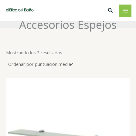
Ir
Buscar
al
contenido
Accesorios Espejos
Ordenado
Mostrando los 3 resultados
por
puntuación
media