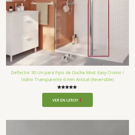
Deflector 30 cm para Fijos de Ducha Mod. Easy Cromo /
Vidrio Transparente 6 mm Antical (Reversible)
Valorado
con
VER EN LEROY
5.00
de 5