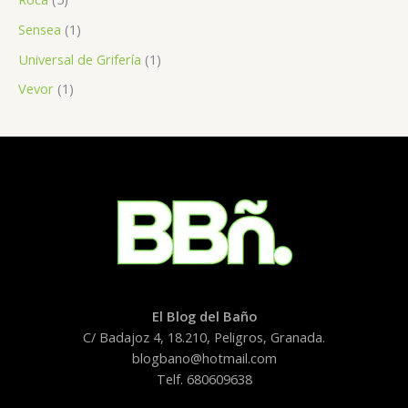
Sensea
(1)
Universal de Grifería
(1)
Vevor
(1)
El Blog del Baño
C/ Badajoz 4, 18.210, Peligros, Granada.
blogbano@hotmail.com
Telf. 680609638