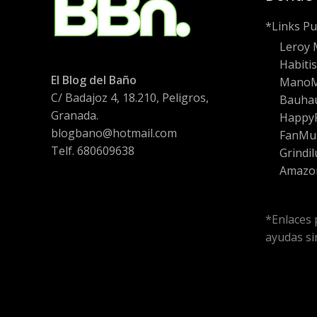
*Links Pu
Leroy 
Habiti
El Blog del Baño
Mano
C/ Badajoz 4, 18.210, Peligros,
Bauha
Granada.
HappyF
blogbano@hotmail.com
FanMu
Telf. 680609638
Grindil
Amazo
*Enlaces 
ayudas sin