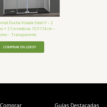
ontal Ducha Volada Steel V – 2
jos + 2 Correderas 157/174 cm –
omo – Transparente
COMPRAR EN LEROY
 Comprar
Guías Destacadas