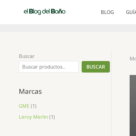
Ir
al
BLOG
GUÍ
contenido
Buscar
Mo
BUSCAR
Marcas
GME
(1)
Leroy Merlin
(1)