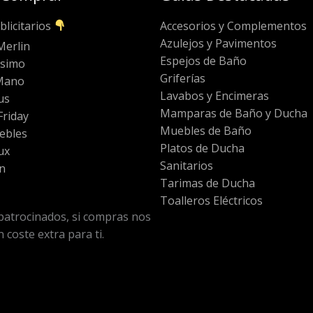
blicitarios
Accesorios y Complementos
Azulejos y Pavimentos
Merlin
Espejos de Baño
ssimo
Griferías
Mano
Lavabos y Encimeras
us
Mamparas de Baño y Ducha
riday
Muebles de Baño
ebles
Platos de Ducha
ux
Sanitarios
n
Tarimas de Ducha
Toalleros Eléctricos
patrocinados, si compras nos
 coste extra para ti.